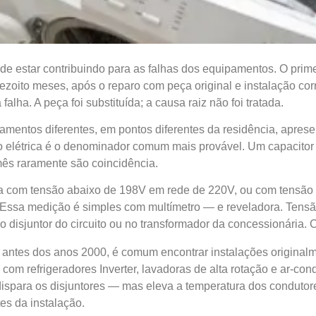
pode estar contribuindo para as falhas dos equipamentos. O pri
oito meses, após o reparo com peça original e instalação cor
ha. A peça foi substituída; a causa raiz não foi tratada.
amentos diferentes, em pontos diferentes da residência, apres
ão elétrica é o denominador comum mais provável. Um capacitor
ês raramente são coincidência.
a com tensão abaixo de 198V em rede de 220V, ou com tensão a
ssa medição é simples com multímetro — e reveladora. Tensão 
 no disjuntor do circuito ou no transformador da concessionária
antes dos anos 2000, é comum encontrar instalações original
s com refrigeradores Inverter, lavadoras de alta rotação e ar-co
dispara os disjuntores — mas eleva a temperatura dos condutor
es da instalação.