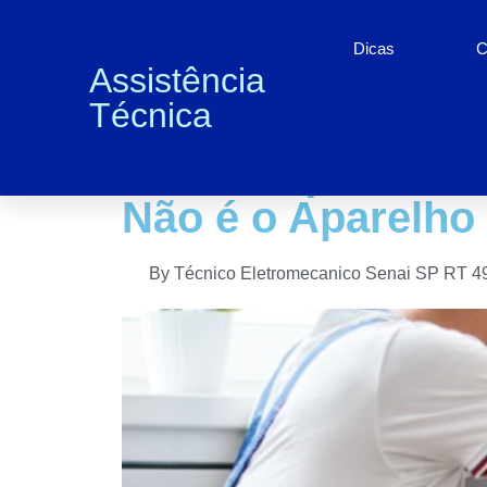
Dicas
C
Assistência
Técnica
Técnico Revela: 
com Frequência n
Não é o Aparelho
By
Técnico Eletromecanico Senai SP RT 4