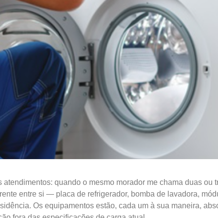
os atendimentos: quando o mesmo morador me chama duas ou t
arente entre si — placa de refrigerador, bomba de lavadora, mó
a residência. Os equipamentos estão, cada um à sua maneira, 
ção fora das especificações de carga atual.