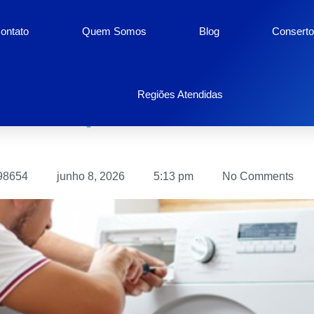
ontato
Quem Somos
Blog
Conserto
Quando os Eletrodomés
Regiões Atendidas
a Pampulha, o Problem
98654
junho 8, 2026
5:13 pm
No Comments