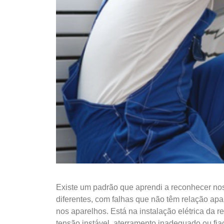
Existe um padrão que aprendi a reconhecer n
diferentes, com falhas que não têm relação ap
nos aparelhos. Está na instalação elétrica d
tensão instável, aterramento inadequado ou fia