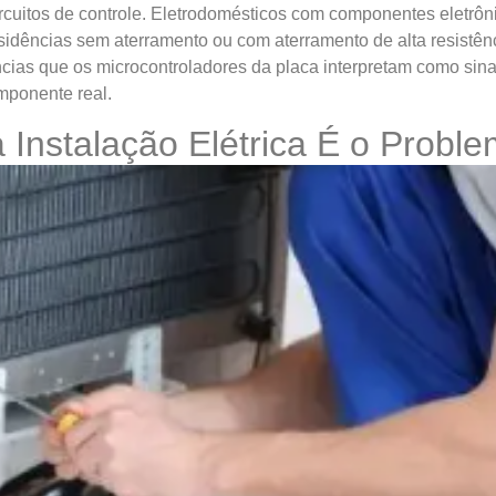
 circuitos de controle. Eletrodomésticos com componentes eletr
idências sem aterramento ou com aterramento de alta resistênc
erências que os microcontroladores da placa interpretam como 
mponente real.
a Instalação Elétrica É o Probl