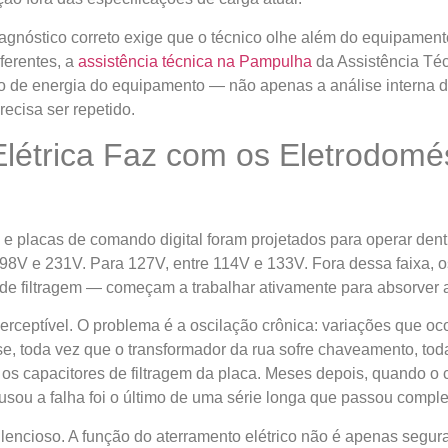
agnóstico correto exige que o técnico olhe além do equipame
ferentes, a
assistência técnica na Pampulha
da Assistência Téc
o de energia do equipamento — não apenas a análise interna d
recisa ser repetido.
Elétrica Faz com os Eletrodomé
e placas de comando digital foram projetados para operar dent
 198V e 231V. Para 127V, entre 114V e 133V. Fora dessa faixa,
s de filtragem — começam a trabalhar ativamente para absorver a
rceptível. O problema é a oscilação crônica: variações que oc
se, toda vez que o transformador da rua sofre chaveamento, tod
 capacitores de filtragem da placa. Meses depois, quando o ca
ausou a falha foi o último de uma série longa que passou comp
lencioso. A função do aterramento elétrico não é apenas segu