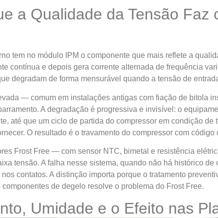
Que a Qualidade da Tensão Faz
rno tem no módulo IPM o componente que mais reflete a qualid
nte contínua e depois gera corrente alternada de frequência va
ue degradam de forma mensurável quando a tensão de entrada 
evada — comum em instalações antigas com fiação de bitola in
 barramento. A degradação é progressiva e invisível: o equip
te, até que um ciclo de partida do compressor em condição 
rnecer. O resultado é o travamento do compressor com código d
ores Frost Free — com sensor NTC, bimetal e resistência elétr
a tensão. A falha nesse sistema, quando não há histórico de 
s contatos. A distinção importa porque o tratamento preventivo
s componentes de degelo resolve o problema do Frost Free.
nto, Umidade e o Efeito nas Pl