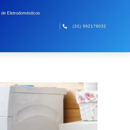
 de Eletrodomésticos
(31) 992179032
ticos Quebram
a Muitas Vezes