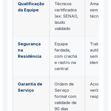
Qualificação
Técnicos
Amadores
da Equipe
certificados
sem forma
(ex: SENAI),
técnica fo
laudo
validado
Segurança
Equipe
Trabalhad
na
fardada,
autônomo
Residência
com crachá
sem
e rastro na
identificaç
central
Garantia de
Ordem de
Acordos
Serviço
Serviço
verbais s
formal com
respaldo l
validade de
90 dias