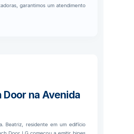
ntadoras, garantimos um atendimento
h Door na Avenida
. Beatriz, residente em um edifício
ench Door LG começou a emitir bipes