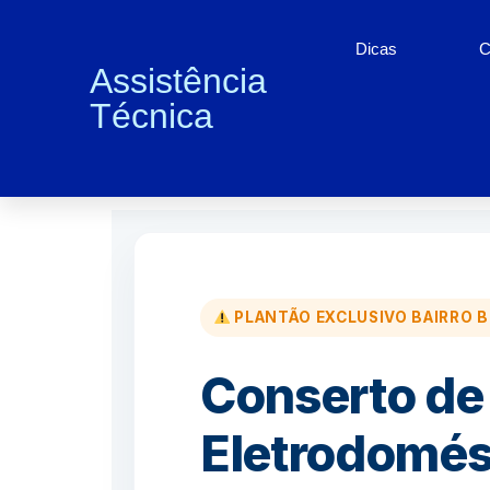
Dicas
C
Assistência
Técnica
Conserto de Eletrodom
PLANTÃO EXCLUSIVO BAIRRO B
Conserto de
Eletrodomés