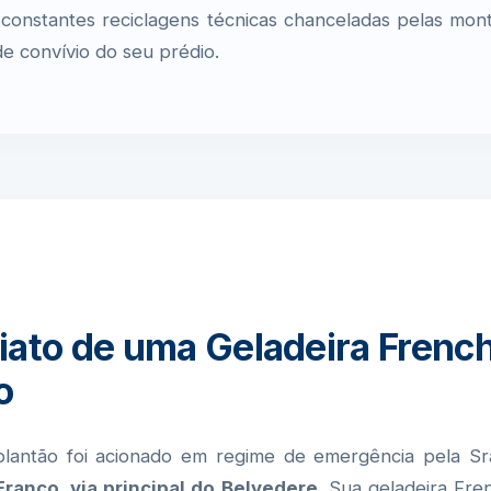
s constantes reciclagens técnicas chanceladas pelas mo
de convívio do seu prédio.
iato de uma Geladeira Frenc
o
plantão foi acionado em regime de emergência pela Sra
Franco, via principal do Belvedere
. Sua geladeira Fr