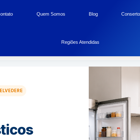
ontato
Quem Somos
Blog
Conserto
ésticos Belvedere
Regiões Atendidas
ELVEDERE
ticos