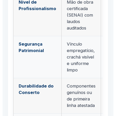
Nível de
Mão de obra
Troc
Profissionalismo
certificada
peça
(SENAI) com
teóri
laudos
auditados
Segurança
Vínculo
Pres
Patrimonial
empregatício,
aut
crachá visível
alea
e uniforme
ident
limpo
Durabilidade do
Componentes
Peça
Conserto
genuínos ou
e
de primeira
rema
linha atestada
de 