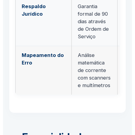
Respaldo
Garantia
"Gar
Jurídico
formal de 90
boca
dias através
evap
de Ordem de
segu
Serviço
Mapeamento do
Análise
Diag
Erro
matemática
impr
de corrente
("ten
com scanners
erro
e multímetros