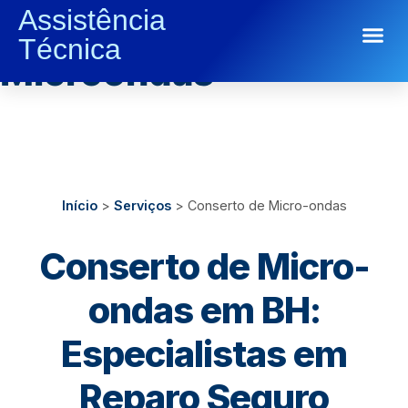
Assistência
Conserto De
Técnica
Conserto de Eletrodomésticos
Microondas
Início
>
Serviços
> Conserto de Micro-ondas
Conserto de Micro-
ondas em BH:
Especialistas em
Reparo Seguro