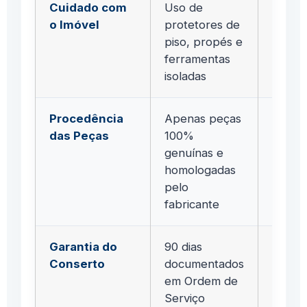
Cuidado com
Uso de
Equip
o Imóvel
protetores de
arrast
piso, propés e
riscan
ferramentas
porcel
isoladas
madei
Procedência
Apenas peças
Uso d
das Peças
100%
parale
genuínas e
recond
homologadas
pelo
fabricante
Garantia do
90 dias
Garant
Conserto
documentados
boca"
em Ordem de
valida
Serviço