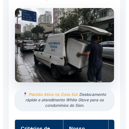
Plantão Ativo na Zona Sul:
Deslocamento
rápido e atendimento White Glove para os
condomínios do Sion.
Critérios de
Nosso
Assis