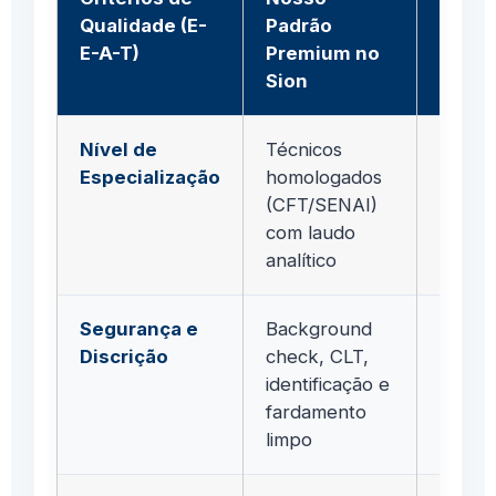
Qualidade (E-
Padrão
Genér
E-A-T)
Premium no
Sion
Nível de
Técnicos
Amado
Especialização
homologados
basea
(CFT/SENAI)
"tenta
com laudo
erro"
analítico
Segurança e
Background
Tercei
Discrição
check, CLT,
de ap
identificação e
checa
fardamento
antec
limpo