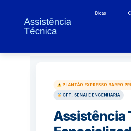
Dicas
C
Assistência
Técnica
Conserto de Eletrodomé
PLANTÃO EXPRESSO BARRO PR
CFT, SENAI E ENGENHARIA
Assistência 