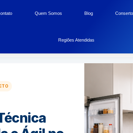
ontato
Quem Somos
Blog
Conserto
sticos Barro Preto
Regiões Atendidas
ETO
Técnica