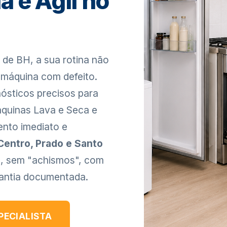
a e Ágil no
de BH, a sua rotina não
 máquina com defeito.
ósticos precisos para
áquinas Lava e Seca e
ento imediato e
 Centro, Prado e Santo
va, sem "achismos", com
rantia documentada.
PECIALISTA