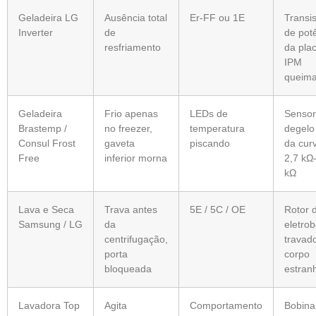
Geladeira LG
Ausência total
Er-FF ou 1E
Transi
Inverter
de
de pot
resfriamento
da pla
IPM
queim
Geladeira
Frio apenas
LEDs de
Sensor
Brastemp /
no freezer,
temperatura
degelo
Consul Frost
gaveta
piscando
da cur
Free
inferior morna
2,7 kΩ
kΩ
Lava e Seca
Trava antes
5E / 5C / OE
Rotor 
Samsung / LG
da
eletro
centrifugação,
travad
porta
corpo
bloqueada
estran
Lavadora Top
Agita
Comportamento
Bobina