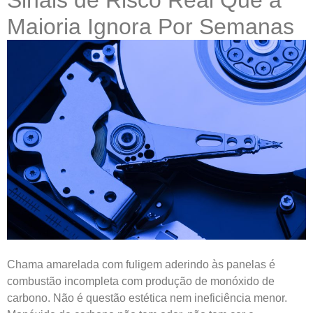
Sinais de Risco Real Que a
Maioria Ignora Por Semanas
Chama amarelada com fuligem aderindo às panelas é
combustão incompleta com produção de monóxido de
carbono. Não é questão estética nem ineficiência menor.