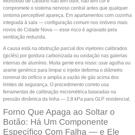
Monóxido de carbono não tem odor, não tem cor e
compromete o sistema nervoso central antes que qualquer
sintoma perceptível apareça. Em apartamentos com cozinha
integrada à sala — configuração comum nos imóveis mais
novos do Cidade Nova — esse risco é agravado pela
ventilação reduzida.
A causa está na obstrução parcial dos injetores calibrados
(giclês) por gordura carbonizada ou oxidação nas galerias
internas de alumínio. Muita gente erra nisso: usar agulha ou
arame genérico para limpar o injetor deforma o diâmetro
nominal do orifício e amplia a vazão de gás acima dos
limites de segurança. O procedimento correto usa
ferramentas de calibração micrométrica baseadas na
pressão dinâmica da linha — 2,8 kPa para GLP residencial.
Forno Que Apaga ao Soltar o
Botão: Há Um Componente
Específico Com Falha — e Ele