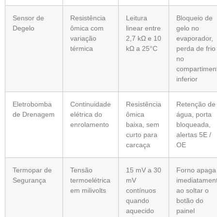
Sensor de
Resistência
Leitura
Bloqueio de
Degelo
ômica com
linear entre
gelo no
variação
2,7 kΩ e 10
evaporador,
térmica
kΩ a 25°C
perda de frio
no
compartimen
inferior
Eletrobomba
Continuidade
Resistência
Retenção de
de Drenagem
elétrica do
ômica
água, porta
enrolamento
baixa, sem
bloqueada,
curto para
alertas 5E /
carcaça
OE
Termopar de
Tensão
15 mV a 30
Forno apaga
Segurança
termoelétrica
mV
imediatamen
em milivolts
contínuos
ao soltar o
quando
botão do
aquecido
painel