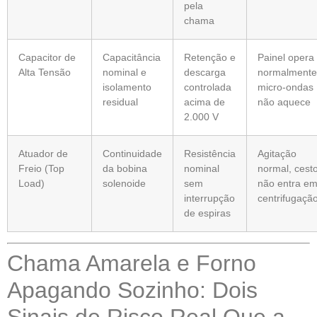
pela
chama
Capacitor de
Capacitância
Retenção e
Painel opera
Alta Tensão
nominal e
descarga
normalmente
isolamento
controlada
micro-ondas
residual
acima de
não aquece
2.000 V
Atuador de
Continuidade
Resistência
Agitação
Freio (Top
da bobina
nominal
normal, cest
Load)
solenoide
sem
não entra e
interrupção
centrifugaçã
de espiras
Chama Amarela e Forno
Apagando Sozinho: Dois