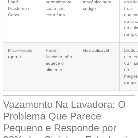
Load
normalmente,
mecânico sem
atuado
Brastemp /
cesto não
código
freio
Consul
centrifuga
queim
ou bra
articul
rompid
Micro-ondas
Painel
Não aplicável
Diodo 
(geral)
funciona, não
alta te
aquece o
ou fil
alimento
do
magne
rompid
Vazamento Na Lavadora: O
Problema Que Parece
Pequeno e Responde por