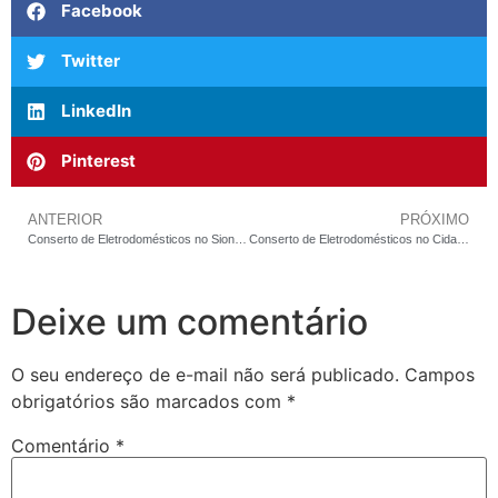
Facebook
Twitter
LinkedIn
Pinterest
ANTERIOR
PRÓXIMO
Conserto de Eletrodomésticos no Sion em BH: Com a Inflação de Aparelhos Novos Acima de 20%, o Reparo Especializado Nunca Fez Tanto Sentido Financeiro
Conserto de Eletrodomésticos no Cidade Nova em BH: O Que os Números do Setor Revelam Sobre Quando Reparar Vale a Pena — e Quando Não Vale
Deixe um comentário
O seu endereço de e-mail não será publicado.
Campos
obrigatórios são marcados com
*
Comentário
*