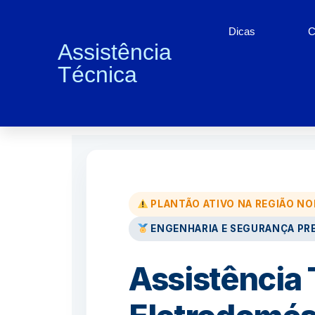
Dicas
C
Assistência
Técnica
Conserto de Eletrodom
PLANTÃO ATIVO NA REGIÃO N
ENGENHARIA E SEGURANÇA PR
Assistência 