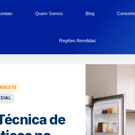
ontato
Quem Somos
Blog
Conserto
ésticos Cidade Nova
Regiões Atendidas
ORDESTE
EDIAL
Técnica de