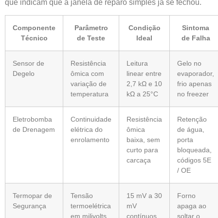
que indicam que a janela de reparo simples já se fechou.
Componente
Parâmetro
Condição
Sintoma
Técnico
de Teste
Ideal
de Falha
Sensor de
Resistência
Leitura
Gelo no
Degelo
ômica com
linear entre
evaporador,
variação de
2,7 kΩ e 10
frio apenas
temperatura
kΩ a 25°C
no freezer
Eletrobomba
Continuidade
Resistência
Retenção
de Drenagem
elétrica do
ômica
de água,
enrolamento
baixa, sem
porta
curto para
bloqueada,
carcaça
códigos 5E
/ OE
Termopar de
Tensão
15 mV a 30
Forno
Segurança
termoelétrica
mV
apaga ao
em milivolts
contínuos
soltar o