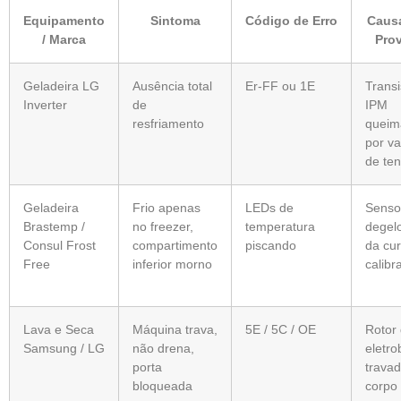
Equipamento
Sintoma
Código de Erro
Causa
/ Marca
Prov
Geladeira LG
Ausência total
Er-FF ou 1E
Transi
Inverter
de
IPM
resfriamento
queim
por va
de te
Geladeira
Frio apenas
LEDs de
Senso
Brastemp /
no freezer,
temperatura
degelo
Consul Frost
compartimento
piscando
da cu
Free
inferior morno
calibr
Lava e Seca
Máquina trava,
5E / 5C / OE
Rotor
Samsung / LG
não drena,
eletr
porta
travad
bloqueada
corpo