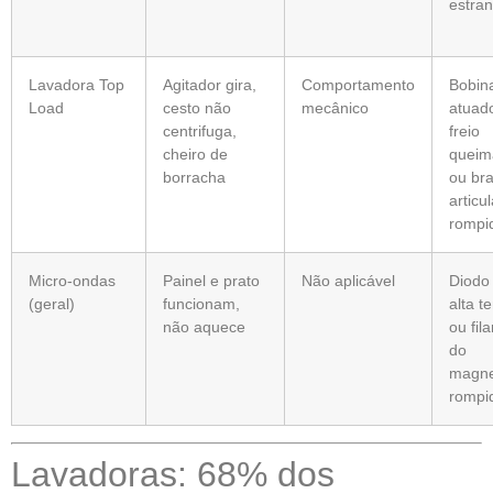
estra
Lavadora Top
Agitador gira,
Comportamento
Bobin
Load
cesto não
mecânico
atuad
centrifuga,
freio
cheiro de
queim
borracha
ou br
articu
rompi
Micro-ondas
Painel e prato
Não aplicável
Diodo
(geral)
funcionam,
alta t
não aquece
ou fil
do
magne
rompi
Lavadoras: 68% dos