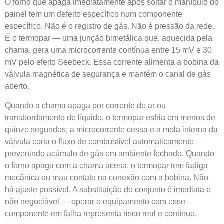
O forno que apaga imediatamente após soltar o manípulo do
painel tem um defeito específico num componente
específico. Não é o registro de gás. Não é pressão da rede.
É o termopar — uma junção bimetálica que, aquecida pela
chama, gera uma microcorrente contínua entre 15 mV e 30
mV pelo efeito Seebeck. Essa corrente alimenta a bobina da
válvula magnética de segurança e mantém o canal de gás
aberto.
Quando a chama apaga por corrente de ar ou
transbordamento de líquido, o termopar esfria em menos de
quinze segundos, a microcorrente cessa e a mola interna da
válvula corta o fluxo de combustível automaticamente —
prevenindo acúmulo de gás em ambiente fechado. Quando
o forno apaga com a chama acesa, o termopar tem fadiga
mecânica ou mau contato na conexão com a bobina. Não
há ajuste possível. A substituição do conjunto é imediata e
não negociável — operar o equipamento com esse
componente em falha representa risco real e contínuo.