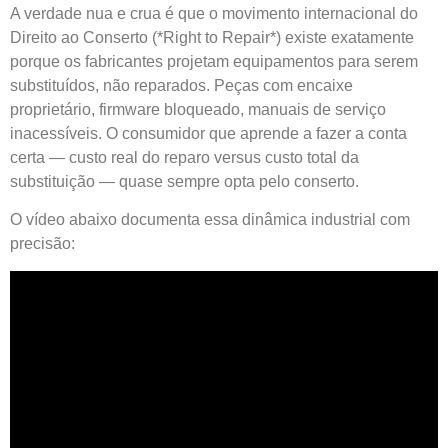
A verdade nua e crua é que o movimento internacional do
Direito ao Conserto (*Right to Repair*) existe exatamente
porque os fabricantes projetam equipamentos para serem
substituídos, não reparados. Peças com encaixe
proprietário, firmware bloqueado, manuais de serviço
inacessíveis. O consumidor que aprende a fazer a conta
certa — custo real do reparo versus custo total da
substituição — quase sempre opta pelo conserto.
O vídeo abaixo documenta essa dinâmica industrial com
precisão: