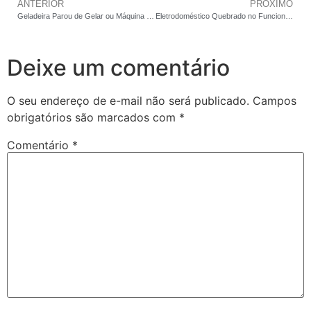
ANTERIOR
PRÓXIMO
Geladeira Parou de Gelar ou Máquina Vazando Água? O que Ninguém Conta Sobre Perder um Eletrodoméstico de Luxo
Eletrodoméstico Quebrado no Funcionários em BH? Descubra Por Que Trocar a Peça Sem Este Passo Quase Sempre Sai o Dobro do Necessário
Deixe um comentário
O seu endereço de e-mail não será publicado.
Campos
obrigatórios são marcados com
*
Comentário
*