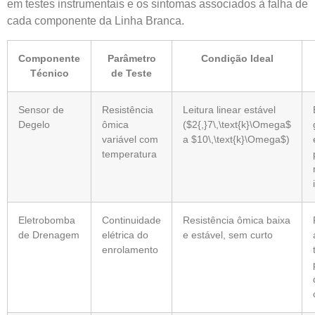
em testes instrumentais e os sintomas associados à falha de
cada componente da Linha Branca.
Componente
Parâmetro
Condição Ideal
Técnico
de Teste
Sensor de
Resistência
Leitura linear estável
Degelo
ômica
($2{,}7\,\text{k}\Omega$
variável com
a $10\,\text{k}\Omega$)
temperatura
Eletrobomba
Continuidade
Resistência ômica baixa
de Drenagem
elétrica do
e estável, sem curto
enrolamento