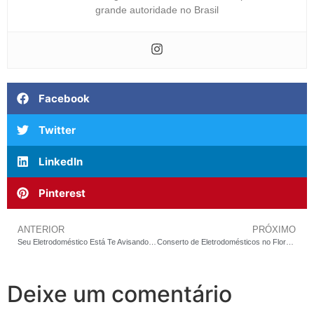
grande autoridade no Brasil
Facebook
Twitter
LinkedIn
Pinterest
ANTERIOR
PRÓXIMO
Seu Eletrodoméstico Está Te Avisando que Vai Quebrar — e Você Está Ignorando
Conserto de Eletrodomésticos no Floresta em BH: Por Que Comprar Um Aparelho Novo Quase Sempre É a Decisão Mais Cara — e o Que Fazer em Vez Disso
Deixe um comentário