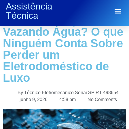
Assistência
Geladeira Parou de
Técnica
Conserto de Eletrodomésticos
Gelar ou Máquina
Vazando Água? O que
Ninguém Conta Sobre
Perder um
Eletrodoméstico de
Luxo
By
Técnico Eletromecanico Senai SP RT 498654
junho 9, 2026
4:58 pm
No Comments