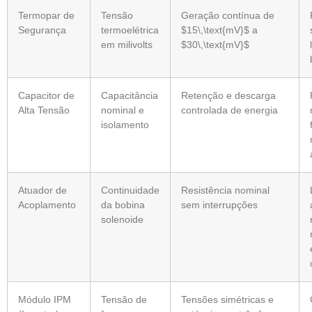
Termopar de
Tensão
Geração contínua de
Segurança
termoelétrica
$15\,\text{mV}$ a
em milivolts
$30\,\text{mV}$
Capacitor de
Capacitância
Retenção e descarga
Alta Tensão
nominal e
controlada de energia
isolamento
Atuador de
Continuidade
Resistência nominal
Acoplamento
da bobina
sem interrupções
solenoide
Módulo IPM
Tensão de
Tensões simétricas e