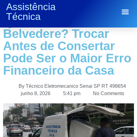
Assistência
Eletrodoméstico
Técnica
Conserto de Eletrodomésticos
Quebrado no
Belvedere? Trocar
Antes de Consertar
Pode Ser o Maior Erro
Financeiro da Casa
By
Técnico Eletromecanico Senai SP RT 498654
junho 8, 2026
5:41 pm
No Comments