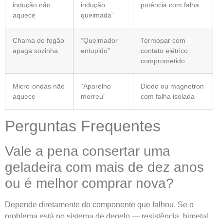
indução não
indução
potência com falha
aquece
queimada”
Chama do fogão
“Queimador
Termopar com
apaga sozinha
entupido”
contato elétrico
comprometido
Micro-ondas não
“Aparelho
Diodo ou magnetron
aquece
morreu”
com falha isolada
Perguntas Frequentes
Vale a pena consertar uma
geladeira com mais de dez anos
ou é melhor comprar nova?
Depende diretamente do componente que falhou. Se o
problema está no sistema de degelo — resistência, bimetal