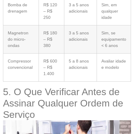
Bomba de
R$ 120
3 a 5 anos
Sim, em
drenagem
– R$
adicionais
qualquer
250
idade
Magnetron
R$ 180
3 a 5 anos
Sim, se
do micro-
– R$
adicionais
equipamento
ondas
380
< 6 anos
Compressor
R$ 600
5 a 8 anos
Avaliar idade
convencional
– R$
adicionais
e modelo
1.400
5. O Que Verificar Antes de
Assinar Qualquer Ordem de
Serviço