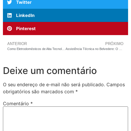
Twitter
LinkedIn
Pinterest
ANTERIOR
PRÓXIMO
Como Eletrodomésticos de Alta Tecnologia Falham no Lourdes — e Por Que o Diagnóstico Errado Custa Mais que o Defeito
Assistência Técnica no Belvedere: O Que Todo Morador Precisa Saber Antes de Chamar um Técnico
Deixe um comentário
O seu endereço de e-mail não será publicado.
Campos
obrigatórios são marcados com
*
Comentário
*