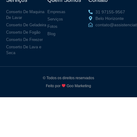
Conserto De Maquina
Empresas
31 97155-9567
De Lavar
Belo Horizonte
Serviços
contato@assistencia
Conserto De Geladeira
Fotos
Conserto De Fogão
Blog
Conserto De Freezer
Conserto De Lava e
Seca
© Todos os direitos reservados
Feito por
Goo Marketing