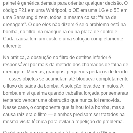
painel é genérica demais para orientar qualquer decisão. O
código F21 em uma Whirlpool, o OE em uma LG e o 5E em
uma Samsung dizem, todos, a mesma coisa: “falha de
drenagem”. O que eles não dizem é se o problema está na
bomba, no filtro, na mangueira ou na placa de controle.
Cada causa tem um custo e uma solução completamente
diferente.
Na prática, a obstrução no filtro de detritos inferior é
responsável por mais da metade dos chamados de falha de
drenagem. Moedas, grampos, pequenos pedaços de tecido
— esses objetos se acumulam até bloquear completamente
o fluxo de saída da bomba. A solução leva dez minutos. A
bomba em si queima quando trabalha forçada por semanas
tentando vencer uma obstrução que nunca foi removida.
Nesse caso, o componente que falhou foi a bomba, mas a
causa raiz era o filtro — e ambos precisam ser tratados na
mesma visita técnica para evitar a repetição do problema.
O código de erro relacionado à trava da porta (DE nas