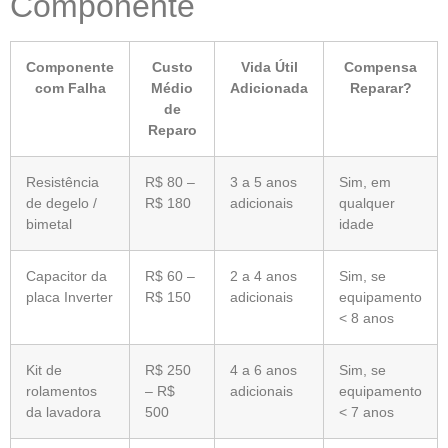
Componente
Componente
Custo
Vida Útil
Compensa
com Falha
Médio
Adicionada
Reparar?
de
Reparo
Resistência
R$ 80 –
3 a 5 anos
Sim, em
de degelo /
R$ 180
adicionais
qualquer
bimetal
idade
Capacitor da
R$ 60 –
2 a 4 anos
Sim, se
placa Inverter
R$ 150
adicionais
equipamento
< 8 anos
Kit de
R$ 250
4 a 6 anos
Sim, se
rolamentos
– R$
adicionais
equipamento
da lavadora
500
< 7 anos