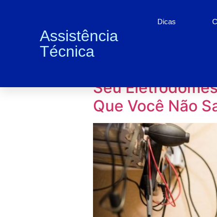
Dicas
C
Assistência
Técnica
Dia:
2 de jun
Seu Eletrodomés
Que Você Não S