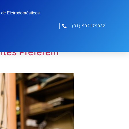
 de Eletrodomésticos
(31) 992179032
ntes Preferem