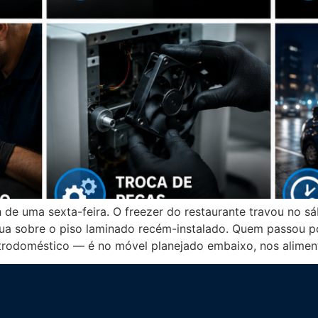
h de uma sexta-feira. O freezer do restaurante travou no
gua sobre o piso laminado recém-instalado. Quem passou p
etrodoméstico — é no móvel planejado embaixo, nos alimen