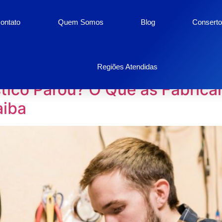
ontato
Quem Somos
Blog
Conserto
ho de 2026
Regiões Atendidas
tico Parou? O Que as Fabrica
aiba