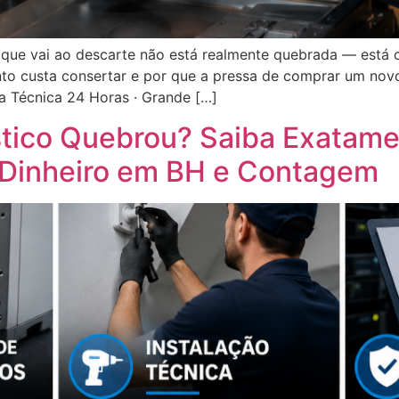
 que vai ao descarte não está realmente quebrada — est
nto custa consertar e por que a pressa de comprar um novo
ia Técnica 24 Horas · Grande […]
tico Quebrou? Saiba Exatame
 Dinheiro em BH e Contagem