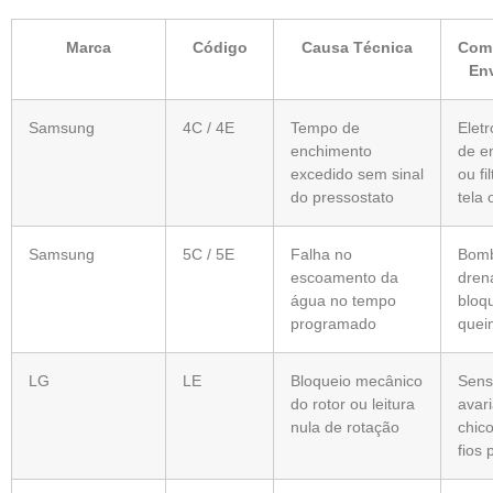
Marca
Código
Causa Técnica
Com
En
Samsung
4C / 4E
Tempo de
Eletr
enchimento
de e
excedido sem sinal
ou fi
do pressostato
tela 
Samsung
5C / 5E
Falha no
Bom
escoamento da
dre
água no tempo
bloq
programado
quei
LG
LE
Bloqueio mecânico
Sens
do rotor ou leitura
avar
nula de rotação
chic
fios 