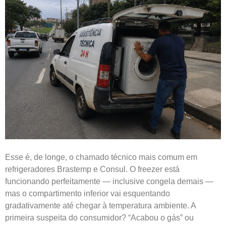
Esse é, de longe, o chamado técnico mais comum em
refrigeradores Brastemp e Consul. O freezer está
funcionando perfeitamente — inclusive congela demais —
mas o compartimento inferior vai esquentando
gradativamente até chegar à temperatura ambiente. A
primeira suspeita do consumidor? “Acabou o gás” ou