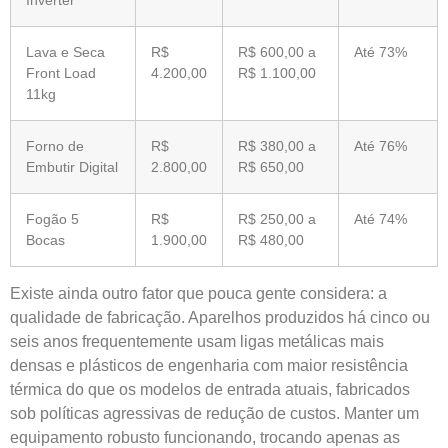
Inverter
Lava e Seca
R$
R$ 600,00 a
Até 73%
Front Load
4.200,00
R$ 1.100,00
11kg
Forno de
R$
R$ 380,00 a
Até 76%
Embutir Digital
2.800,00
R$ 650,00
Fogão 5
R$
R$ 250,00 a
Até 74%
Bocas
1.900,00
R$ 480,00
Existe ainda outro fator que pouca gente considera: a
qualidade de fabricação. Aparelhos produzidos há cinco ou
seis anos frequentemente usam ligas metálicas mais
densas e plásticos de engenharia com maior resistência
térmica do que os modelos de entrada atuais, fabricados
sob políticas agressivas de redução de custos. Manter um
equipamento robusto funcionando, trocando apenas as