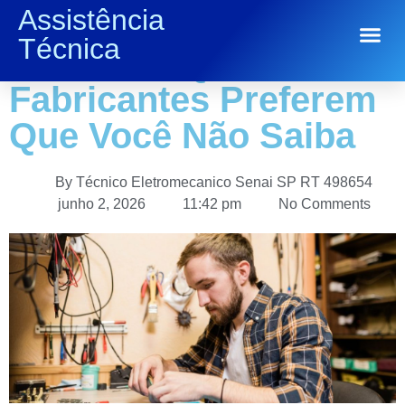
Assistência
Seu Eletrodoméstico
Técnica
Conserto de Eletrodomésticos
Parou? O Que as
Fabricantes Preferem
Que Você Não Saiba
By
Técnico Eletromecanico Senai SP RT 498654
junho 2, 2026
11:42 pm
No Comments