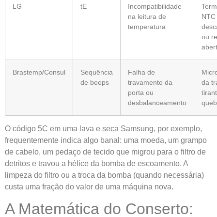
LG
tE
Incompatibilidade
Term
na leitura de
NTC
temperatura
desc
ou re
aber
Brastemp/Consul
Sequência
Falha de
Micr
de beeps
travamento da
da t
porta ou
tiran
desbalanceamento
queb
O código 5C em uma lava e seca Samsung, por exemplo,
frequentemente indica algo banal: uma moeda, um grampo
de cabelo, um pedaço de tecido que migrou para o filtro de
detritos e travou a hélice da bomba de escoamento. A
limpeza do filtro ou a troca da bomba (quando necessária)
custa uma fração do valor de uma máquina nova.
A Matemática do Conserto: