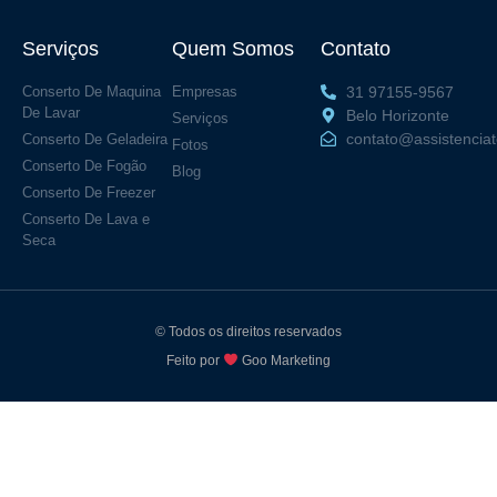
Serviços
Quem Somos
Contato
Conserto De Maquina
Empresas
31 97155-9567
De Lavar
Belo Horizonte
Serviços
contato@assistencia
Conserto De Geladeira
Fotos
Conserto De Fogão
Blog
Conserto De Freezer
Conserto De Lava e
Seca
© Todos os direitos reservados
Feito por
Goo Marketing