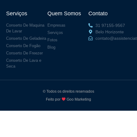
Serviços
Quem Somos
Contato
Conserto De Maquina
Empresas
31 97155-9567
De Lavar
Belo Horizonte
Serviços
contato@assistencia
Conserto De Geladeira
Fotos
Conserto De Fogão
Blog
Conserto De Freezer
Conserto De Lava e
Seca
© Todos os direitos reservados
Feito por
Goo Marketing