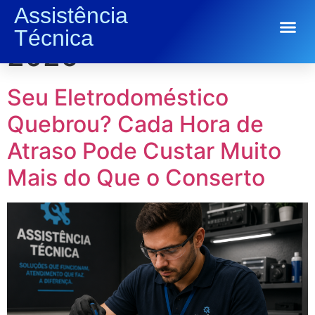
Assistência
Dia:
3 de junho de
Técnica
Conserto de Eletrodomésticos
2026
Seu Eletrodoméstico
Quebrou? Cada Hora de
Atraso Pode Custar Muito
Mais do Que o Conserto