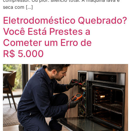
compressor. Ou pior: silêncio total. A máquina lava e
seca com […]
Eletrodoméstico Quebrado?
Você Está Prestes a
Cometer um Erro de
R$ 5.000