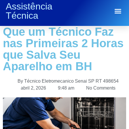
Assistência
Geladeira Parou,
Técnica
Conserto de Eletrodomésticos
Lavadora Vazou: O
Que um Técnico Faz
nas Primeiras 2 Horas
que Salva Seu
Aparelho em BH
By
Técnico Eletromecanico Senai SP RT 498654
abril 2, 2026
9:48 am
No Comments