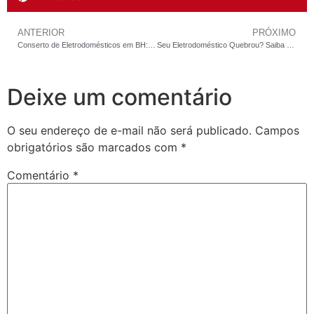
ANTERIOR
PRÓXIMO
Conserto de Eletrodomésticos em BH: O Erro de R$ 6.000 que Eu Vejo Toda Semana na Bancada
Seu Eletrodoméstico Quebrou? Saiba Exatamente o Que Fazer Antes de Perder Dinheiro em BH e Contagem
Deixe um comentário
O seu endereço de e-mail não será publicado.
Campos
obrigatórios são marcados com
*
Comentário
*