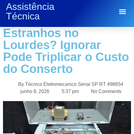
Assistência
Eletrodoméstico
Técnica
Conserto de Eletrodomésticos
Dando Sinais
Estranhos no
Lourdes? Ignorar
Pode Triplicar o Custo
do Conserto
By
Técnico Eletromecanico Senai SP RT 498654
junho 8, 2026
5:37 pm
No Comments