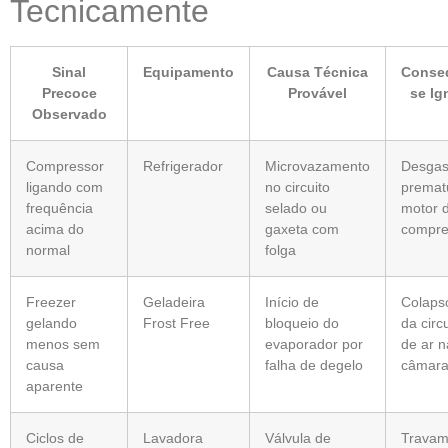
Tecnicamente
Sinal
Equipamento
Causa Técnica
Conse
Precoce
Provável
se Ig
Observado
Compressor
Refrigerador
Microvazamento
Desgas
ligando com
no circuito
premat
frequência
selado ou
motor 
acima do
gaxeta com
compre
normal
folga
Freezer
Geladeira
Início de
Colapso
gelando
Frost Free
bloqueio do
da circ
menos sem
evaporador por
de ar n
causa
falha de degelo
câmara 
aparente
Ciclos de
Lavadora
Válvula de
Travam