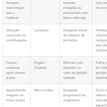
lavagem
entrada
ciclo p
mais longos
entupida ou
de erro
que o
pressostato com
habitual
leitura alterada
Vibração
Lavadora
Desgaste inicial
Oxidaç
crescente na
do retentor de
rolame
centrifugação
borracha
ranhur
eixo de
transm
Faísca
Fogão /
Eletrodo com
Falha 
contínua
Cooktop
depósito ou
do mód
após chama
cabo de ignição
ignição
acesa
oxidado
automá
Aquecimento
Micro-ondas
Desgaste
Curto-c
irregular no
progressivo do
interno
micro-ondas
magnetron
total de
aqueci