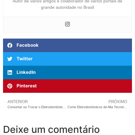
Autor de varios artigos e colaborador de varios portais de
grande autoridade no Brasil
Facebook
Twitter
LinkedIn
Pinterest
ANTERIOR
PRÓXIMO
Consertar ou Trocar o Eletrodoméstico no Santo Agostinho? Os Números que a Indústria Prefere que Você Não Veja
Como Eletrodomésticos de Alta Tecnologia Falham no Lourdes — e Por Que o Diagnóstico Errado Custa Mais que o Defeito
Deixe um comentário