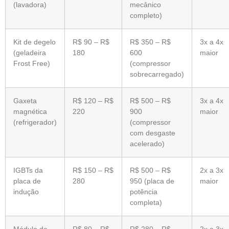
(lavadora)
mecânico
completo)
Kit de degelo
R$ 90 – R$
R$ 350 – R$
3x a 4x
(geladeira
180
600
maior
Frost Free)
(compressor
sobrecarregado)
Gaxeta
R$ 120 – R$
R$ 500 – R$
3x a 4x
magnética
220
900
maior
(refrigerador)
(compressor
com desgaste
acelerado)
IGBTs da
R$ 150 – R$
R$ 500 – R$
2x a 3x
placa de
280
950 (placa de
maior
indução
potência
completa)
Módulo de
R$ 80 – R$
R$ 280 – R$
2x a 3x