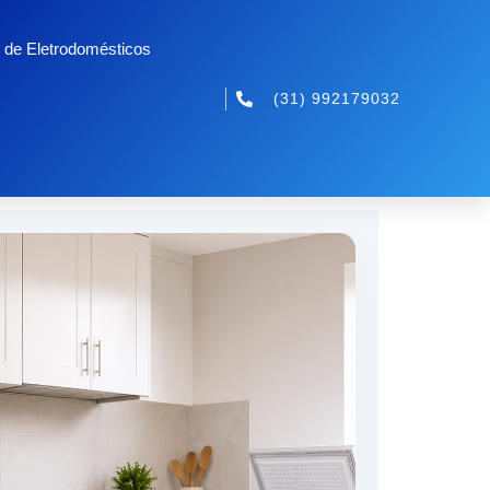
 de Eletrodomésticos
(31) 992179032
o