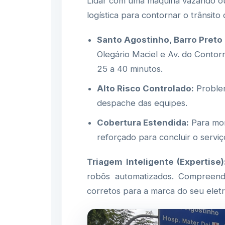
Lidar com uma máquina vazando o
logística para contornar o trânsit
Santo Agostinho, Barro Preto
Olegário Maciel e Av. do Conto
25 a 40 minutos.
Alto Risco Controlado:
Problem
despache das equipes.
Cobertura Estendida:
Para mor
reforçado para concluir o serviç
Triagem Inteligente (Expertise)
robôs automatizados. Compreend
corretos para a marca do seu elet