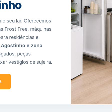
inho
ra o seu lar. Oferecemos
as Frost Free, máquinas
ara residências e
o Agostinho e zona
ogados, peças
xar vestígios de sujeira.
A