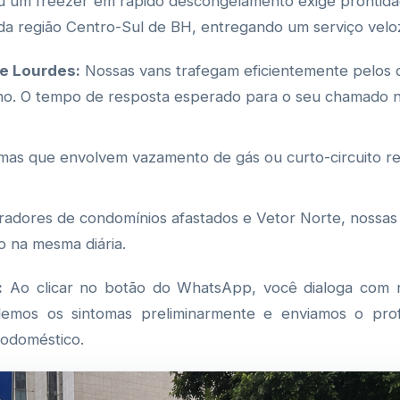
u um freezer em rápido descongelamento exige prontidã
o da região Centro-Sul de BH, entregando um serviço veloz
 e Lourdes:
Nossas vans trafegam eficientemente pelos 
rno. O tempo de resposta esperado para o seu chamado n
as que envolvem vazamento de gás ou curto-circuito r
adores de condomínios afastados e Vetor Norte, nossa
o na mesma diária.
:
Ao clicar no botão do WhatsApp, você dialoga com n
emos os sintomas preliminarmente e enviamos o prof
rodoméstico.