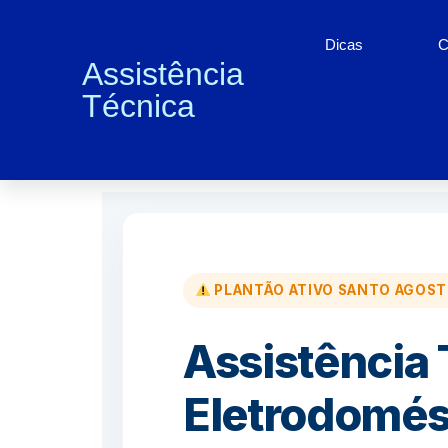
Dicas
C
Assistência
Técnica
Conserto de Eletrodom
PLANTÃO ATIVO SANTO AGOST
Assistência 
Eletrodomés