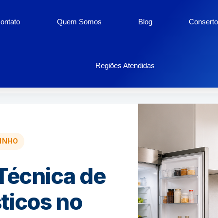
ontato
Quem Somos
Blog
Conserto
ésticos Santo Agostinh
Regiões Atendidas
INHO
Técnica de
ticos no