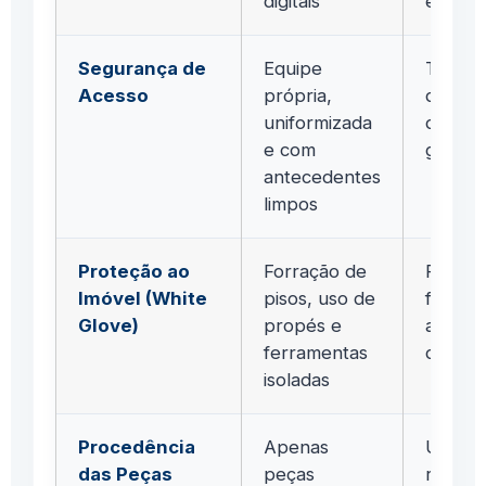
digitais
erro"
Segurança de
Equipe
Tercei
Acesso
própria,
descon
uniformizada
de pla
e com
genéri
antecedentes
limpos
Proteção ao
Forração de
Falta d
Imóvel (White
pisos, uso de
ferram
Glove)
propés e
atirada
ferramentas
de arr
isoladas
Procedência
Apenas
Uso de
das Peças
peças
recond