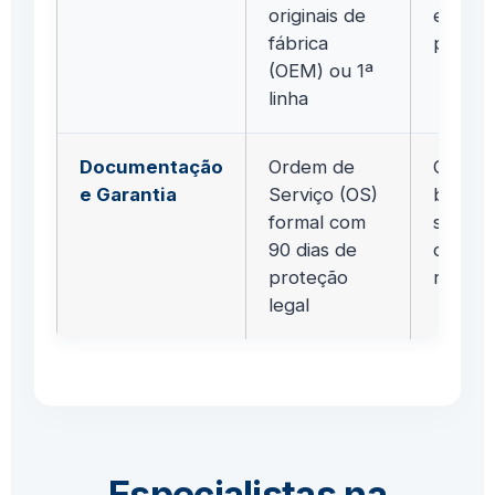
originais de
e com
fábrica
paralel
(OEM) ou 1ª
linha
Documentação
Ordem de
Garant
e Garantia
Serviço (OS)
boca" 
formal com
some a
90 dias de
o defei
proteção
retorn
legal
Especialistas na