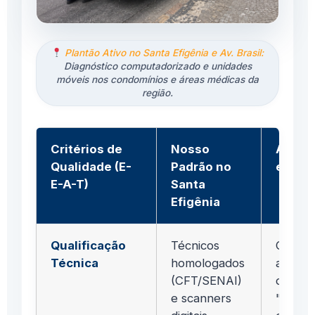
Plantão Ativo no Santa Efigênia e Av. Brasil:
Diagnóstico computadorizado e unidades
móveis nos condomínios e áreas médicas da
região.
Critérios de
Nosso
Avent
Qualidade (E-
Padrão no
e Info
E-A-T)
Santa
Efigênia
Qualificação
Técnicos
Curios
Técnica
homologados
adivin
(CFT/SENAI)
defeito
e scanners
"tentat