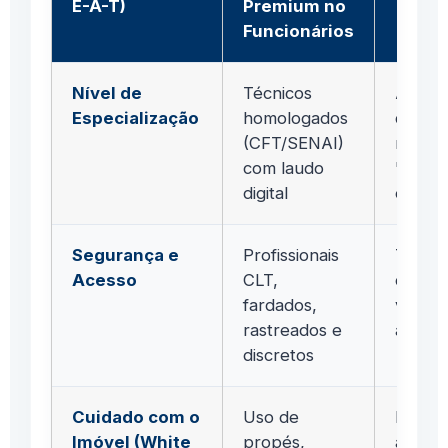
E-A-T)
Premium no
Funcionários
Nível de
Técnicos
Amado
Especialização
homologados
que o
(CFT/SENAI)
na bas
com laudo
"tenta
digital
erro"
Segurança e
Profissionais
Tercei
Acesso
CLT,
de ap
fardados,
verifi
rastreados e
antec
discretos
Cuidado com o
Uso de
Máqui
Imóvel (White
propés,
arrast