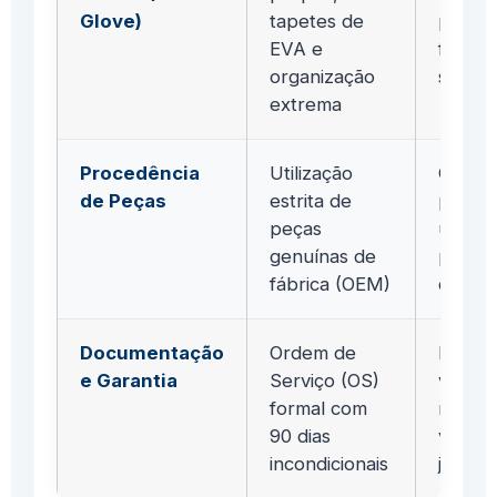
Glove)
tapetes de
pelo c
EVA e
ferram
organização
soltas
extrema
Procedência
Utilização
Compo
de Peças
estrita de
parale
peças
usados
genuínas de
proce
fábrica (OEM)
duvido
Documentação
Ordem de
Prome
e Garantia
Serviço (OS)
verbai
formal com
não p
90 dias
valida
incondicionais
jurídic